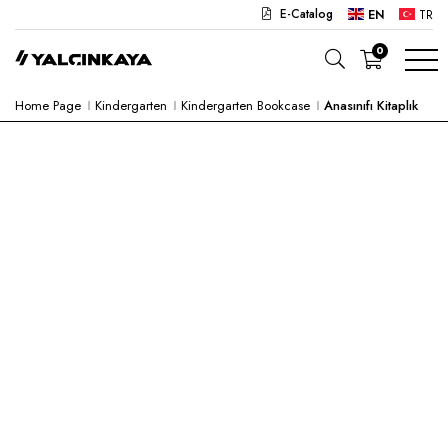
E-Catalog
EN
TR
0
Home Page
Kindergarten
Kindergarten Bookcase
Anasınıfı Kitaplık
SCHOOL
OFFICE
KINDERGARTEN
LAB
SEMI PRODUCTS
HOSPITAL
CAFE
CONCEPT
CORPORATE