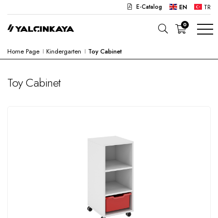
E-Catalog
EN
TR
0
Home Page
Kindergarten
Toy Cabinet
SCHOOL
OFFICE
Toy Cabinet
KINDERGARTEN
LAB
SEMI PRODUCTS
HOSPITAL
CAFE
CONCEPT
CORPORATE