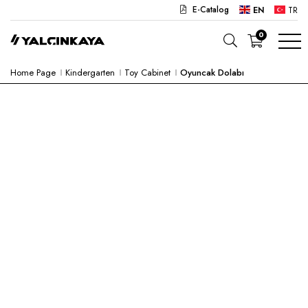
E-Catalog
EN
TR
0
Home Page
Kindergarten
Toy Cabinet
Oyuncak Dolabı
SCHOOL
OFFICE
KINDERGARTEN
LAB
SEMI PRODUCTS
HOSPITAL
CAFE
CONCEPT
CORPORATE