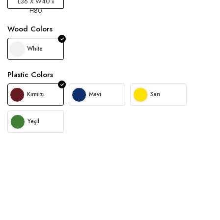
L36 X W40 x
H80
Wood Colors
White
Plastic Colors
Kırmızı
Mavi
Sarı
Yeşil