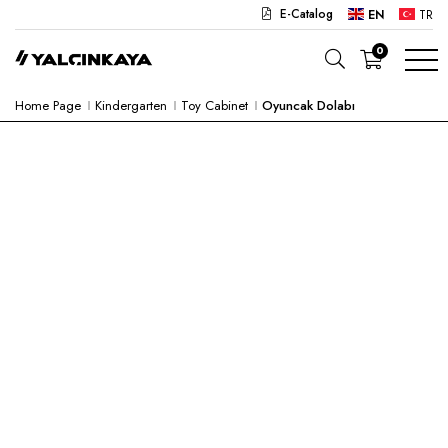
E-Catalog
EN
TR
0
Home Page
Kindergarten
Toy Cabinet
Oyuncak Dolabı
SCHOOL
OFFICE
KINDERGARTEN
LAB
SEMI PRODUCTS
HOSPITAL
CAFE
CONCEPT
CORPORATE