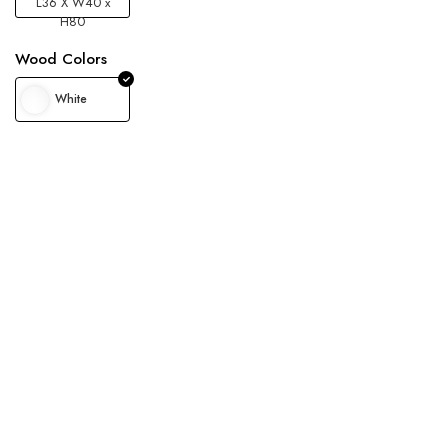
L36 X W40 x
H80
Wood Colors
White