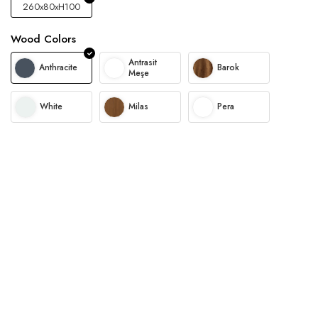
260x80xH100
Wood Colors
Antrasit
Anthracite
Barok
Meşe
White
Milas
Pera