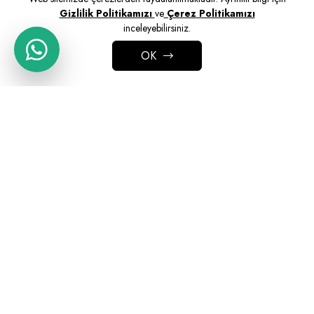
Gizlilik Politikamızı
ve
Çerez Politikamızı
inceleyebilirsiniz.
OK
ADD TO CART
Ofis Kanepesi Seçimi
READ MORE