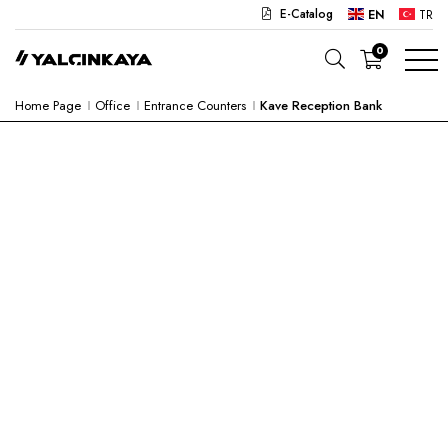
E-Catalog
EN
TR
0
Home Page
Office
Entrance Counters
Kave Reception Bank
SCHOOL
OFFICE
KINDERGARTEN
LAB
SEMI PRODUCTS
HOSPITAL
CAFE
CONCEPT
CORPORATE