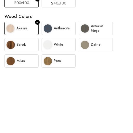
200x100
240x100
Wood Colors
Antrasit
Akasya
Anthracite
Meşe
Barok
White
Dafne
Milas
Pera