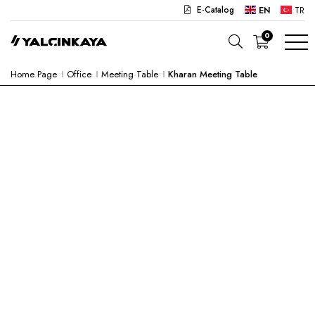
E-Catalog
EN
TR
0
Home Page
Office
Meeting Table
Kharan Meeting Table
SCHOOL
OFFICE
KINDERGARTEN
LAB
SEMI PRODUCTS
HOSPITAL
CAFE
CONCEPT
CORPORATE