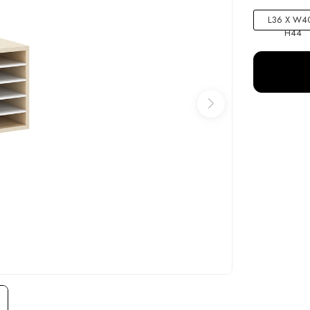
L36 X W40
H44