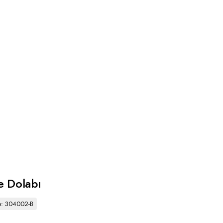
ye Dolabı
e: 304002-B