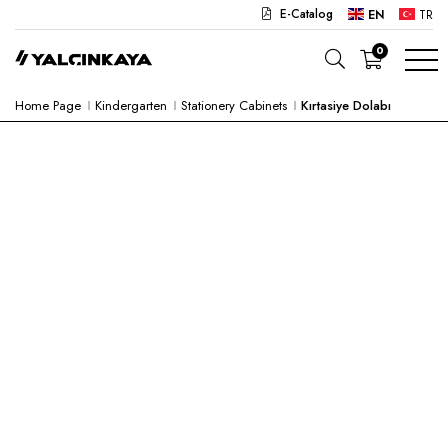
E-Catalog
EN
TR
0
Home Page
Kindergarten
Stationery Cabinets
Kırtasiye Dolabı
SCHOOL
OFFICE
KINDERGARTEN
LAB
SEMI PRODUCTS
HOSPITAL
CAFE
CONCEPT
CORPORATE