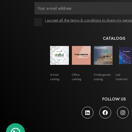
I accept all the terms & conditions to share my perso
CATALOGS
School
Office
Kindergarten
Lab
catalog
catalog
catalog
materials
catalog
FOLLOW US