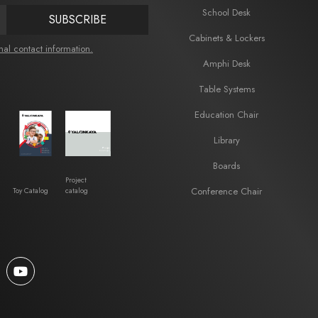
School Desk
SUBSCRIBE
Cabinets & Lockers
nal contact information.
Amphi Desk
Table Systems
Education Chair
Library
Boards
Project
Conference Chair
Toy Catalog
catalog