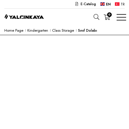
E-Catalog
EN
TR
0
Home Page
Kindergarten
Class Storage
Sınıf Dolabı
SCHOOL
OFFICE
KINDERGARTEN
LAB
SEMI PRODUCTS
HOSPITAL
CAFE
CONCEPT
CORPORATE