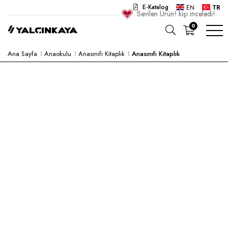
E-Katalog
EN
TR
Sevilen Ürün!
kişi inceledi!
0
Ana Sayfa
Anaokulu
Anasınıfı Kitaplık
Anasınıfı Kitaplık
OKUL
OFIS
ANAOKULU
LABORATUVAR
YARI MAMUL
HASTANE
CAFE
KONSEPT
KURUMSAL