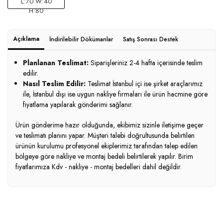
L:70 W:40
H:80
Açıklama
İndirilebilir Dökümanlar
Satış Sonrası Destek
Planlanan Teslimat:
Siparişleriniz 2-4 hafta içerisinde teslim
edilir.
Nasıl Teslim Edilir:
Teslimat İstanbul içi ise şirket araçlarımız
ile, İstanbul dışı ise uygun nakliye firmaları ile ürün hacmine göre
fiyatlama yapılarak gönderimi sağlanır.
Ürün gönderime hazır olduğunda, ekibimiz sizinle iletişime geçer
ve teslimatı planını yapar. Müşteri talebi doğrultusunda belirtilen
ürünün kurulumu profesyonel ekiplerimiz tarafından talep edilen
bölgeye göre nakliye ve montaj bedeli belirtilerek yapılır. Birim
fiyatlarımıza Kdv - nakliye - montaj bedelleri dahil değildir.