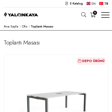
E-Katalog
EN
TR
0
Ana Sayfa
Ofis
Toplantı Masası
OKUL
OFIS
Toplantı Masası
ANAOKULU
LABORATUVAR
DEPO ÜRÜNÜ
YARI MAMUL
HASTANE
CAFE
KONSEPT
KURUMSAL