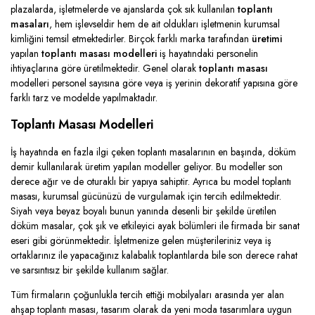
plazalarda, işletmelerde ve ajanslarda çok sık kullanılan
toplantı
masaları
, hem işlevseldir hem de ait oldukları işletmenin kurumsal
kimliğini temsil etmektedirler. Birçok farklı marka tarafından
üretimi
yapılan
toplantı masası modelleri
iş hayatındaki personelin
ihtiyaçlarına göre üretilmektedir. Genel olarak
toplantı masası
modelleri personel sayısına göre veya iş yerinin dekoratif yapısına göre
farklı tarz ve modelde yapılmaktadır.
Toplantı Masası Modelleri
İş hayatında en fazla ilgi çeken toplantı masalarının en başında, döküm
demir kullanılarak üretim yapılan modeller geliyor. Bu modeller son
derece ağır ve de oturaklı bir yapıya sahiptir. Ayrıca bu model toplantı
masası, kurumsal gücünüzü de vurgulamak için tercih edilmektedir.
Siyah veya beyaz boyalı bunun yanında desenli bir şekilde üretilen
döküm masalar, çok şık ve etkileyici ayak bölümleri ile firmada bir sanat
eseri gibi görünmektedir. İşletmenize gelen müşterileriniz veya iş
ortaklarınız ile yapacağınız kalabalık toplantılarda bile son derece rahat
ve sarsıntısız bir şekilde kullanım sağlar.
Tüm firmaların çoğunlukla tercih ettiği mobilyaları arasında yer alan
ahşap toplantı masası, tasarım olarak da yeni moda tasarımlara uygun