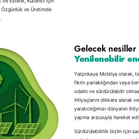
 ve Estetik, Kullanıcı için
ette Özgünlük ve Üretimde
.
Gelecek nesiller 
Yenilenebilir en
Yalçınkaya Mobilya olarak, ta
fikrin parlaklığından veya b
odaklı ve sürdürülebilir olma
ihtiyaçlarını dikkate alarak 
yaratıcılığımızı dünyanın iht
yapma arzusuyla hareket edi
Sürdürülebilirlik bizim için s