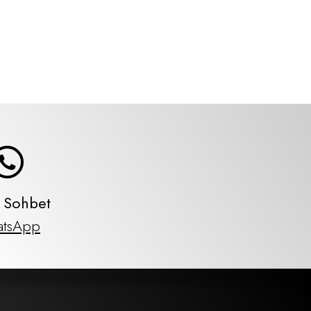
ı Sohbet
tsApp