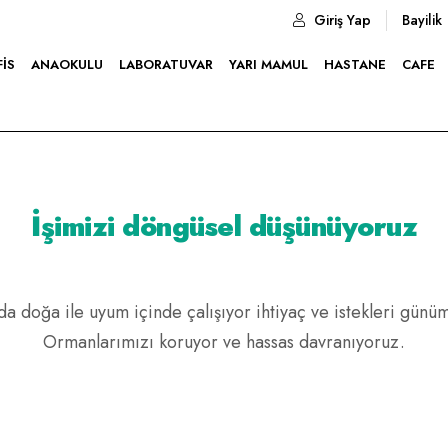
Giriş Yap
Bayilik
FIS
ANAOKULU
LABORATUVAR
YARI MAMUL
HASTANE
CAFE
İşimizi döngüsel düşünüyoruz
da doğa ile uyum içinde çalışıyor ihtiyaç ve istekleri gün
Ormanlarımızı koruyor ve hassas davranıyoruz.