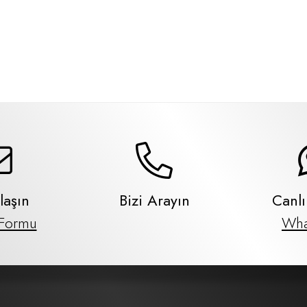
laşın
Bizi Arayın
Canl
 Formu
Wha