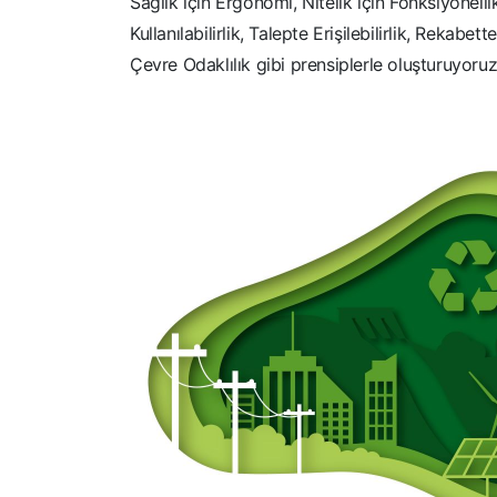
Sağlık için Ergonomi, Nitelik için Fonksiyonellik
Kullanılabilirlik, Talepte Erişilebilirlik, Rekab
Çevre Odaklılık gibi prensiplerle oluşturuyoruz