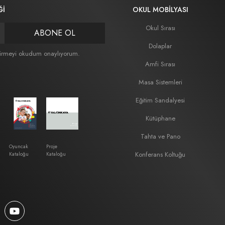
Ğİ
OKUL MOBILYASI
Okul Sırası
ABONE OL
Dolaplar
irmeyi okudum onaylıyorum.
Amfi Sırası
Masa Sistemleri
Eğitim Sandalyesi
Kütüphane
Tahta ve Pano
Oyuncak
Proje
Konferans Koltuğu
Kataloğu
Kataloğu