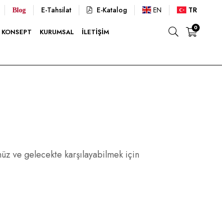
E-Tahsilat
E-Katalog
EN
TR
Blog
0
KONSEPT
KURUMSAL
İLETIŞIM
ümüz ve gelecekte karşılayabilmek için