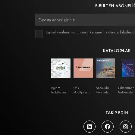
E-BÜLTEN ABONELİ
Kişisel verilerin korunması
kanunu hakkında bilgilend
KATALOGLAR
Eğitim
Ofis
Anaokulu
Laboratuvar
Mobilyaları
Mobilyaları
Mobilyaları
Malzemeleri
Katalog
Katalog
Kataloğu
Kataloğu
TAKİP EDİN