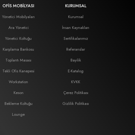
OFIS MOBILYASI
KURUMSAL
Yönetici Mobilyaları
Kurumsal
Ara Yönetici
İnsan Kaynakları
Yönetici Koltuğu
Sertifikalarımız
Karşılama Bankosu
Referanslar
Toplantı Masası
Bayilik
Tekli Ofis Kanepesi
E-Katalog
Workstation
KVKK
Keson
Çerez Politikası
Bekleme Koltuğu
Gizlilik Politikası
Lounge