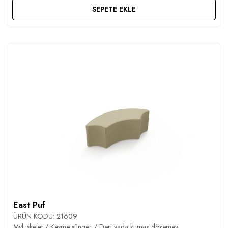
SEPETE EKLE
East Puf
ÜRÜN KODU:
21609
Myl iskelet / Kesme sünger / Deri yada kumaş döşemev