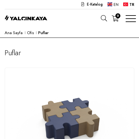
E-Katalog
EN
TR
0
Ana Sayfa
Ofis
Puflar
OKUL
OFIS
Puflar
ANAOKULU
LABORATUVAR
YARI MAMUL
HASTANE
CAFE
KONSEPT
KURUMSAL