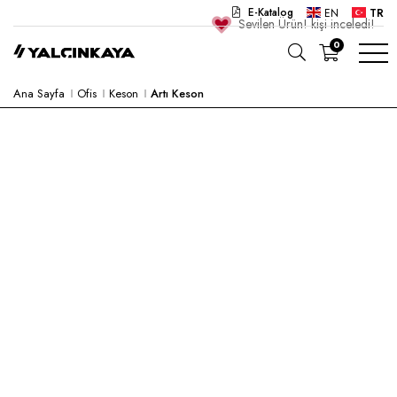
E-Katalog
EN
TR
Sevilen Ürün!
kişi inceledi!
0
Ana Sayfa
Ofis
Keson
Artı Keson
OKUL
OFIS
ANAOKULU
LABORATUVAR
YARI MAMUL
HASTANE
CAFE
KONSEPT
KURUMSAL