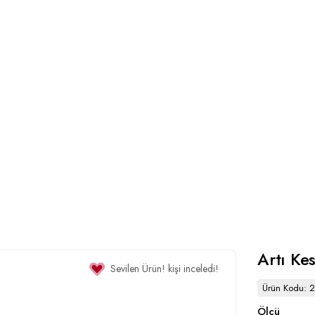
Artı Ke
Sevilen Ürün!
kişi inceledi!
Ürün Kodu: 
Ölçü