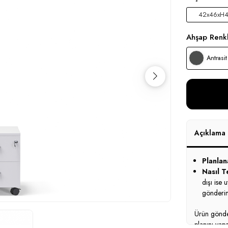
42x46xH
Ahşap Renkl
Antrasit
Açıklama
Planlan
Nasıl Te
dışı ise 
gönderim
Ürün gönder
planını yap