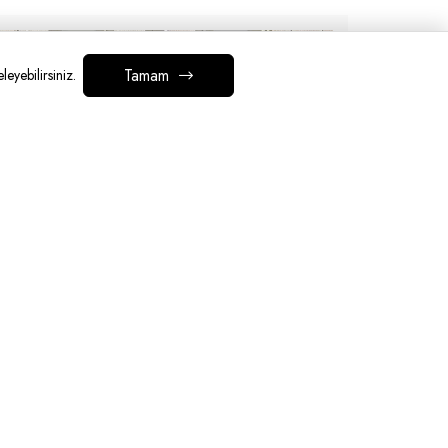
Tamam
leyebilirsiniz.
Ofis Kanepesi Seçimi
DEVAMINI OKU