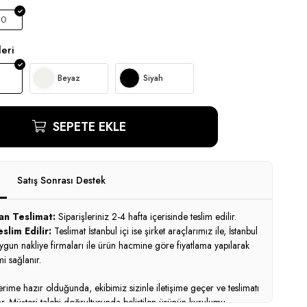
40
eri
Beyaz
Siyah
SEPETE EKLE
Satış Sonrası Destek
an Teslimat:
Siparişleriniz 2-4 hafta içerisinde teslim edilir.
slim Edilir:
Teslimat İstanbul içi ise şirket araçlarımız ile, İstanbul
uygun nakliye firmaları ile ürün hacmine göre fiyatlama yapılarak
i sağlanır.
ime hazır olduğunda, ekibimiz sizinle iletişime geçer ve teslimatı
ar. Müşteri talebi doğrultusunda belirtilen ürünün kurulumu