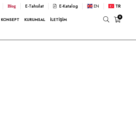
E-Tahsilat
E-Katalog
EN
TR
Blog
0
KONSEPT
KURUMSAL
İLETIŞIM