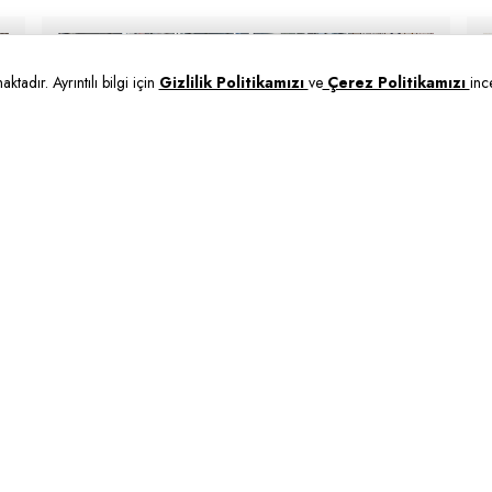
adır. Ayrıntılı bilgi için
Gizlilik Politikamızı
ve
Çerez Politikamızı
ince
Kütüphane Mobilyası
DEVAMINI OKU