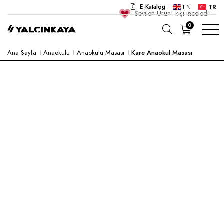
E-Katalog
EN
TR
Sevilen Ürün!
kişi inceledi!
0
Ana Sayfa
Anaokulu
Anaokulu Masası
Kare Anaokul Masası
OKUL
OFIS
ANAOKULU
LABORATUVAR
YARI MAMUL
HASTANE
CAFE
KONSEPT
KURUMSAL