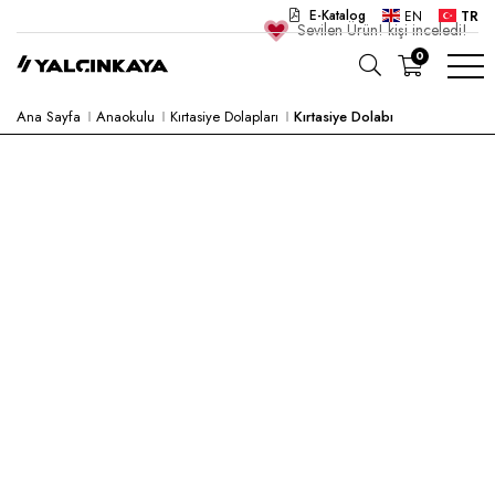
E-Katalog
EN
TR
Sevilen Ürün!
kişi inceledi!
0
Ana Sayfa
Anaokulu
Kırtasiye Dolapları
Kırtasiye Dolabı
OKUL
OFIS
ANAOKULU
LABORATUVAR
YARI MAMUL
HASTANE
CAFE
KONSEPT
KURUMSAL