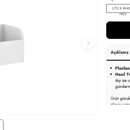
L70 X W40
H25
Açıklama
Planlan
Nasıl Te
dışı ise 
gönderim
Ürün gönder
planını yap
profesyonel
montaj bedel
bedelleri da