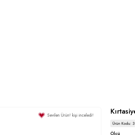
Kırtasi
Sevilen Ürün!
kişi inceledi!
Ürün Kodu: 
Ölçü