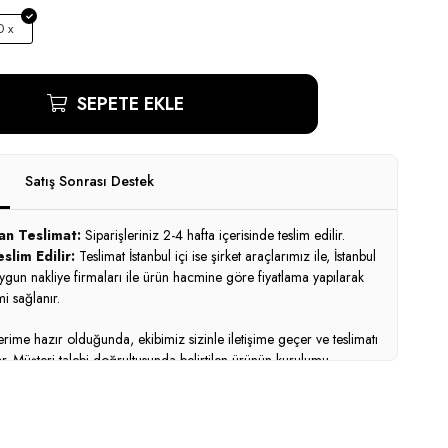
 x
SEPETE EKLE
Satış Sonrası Destek
an Teslimat:
Siparişleriniz 2-4 hafta içerisinde teslim edilir.
slim Edilir:
Teslimat İstanbul içi ise şirket araçlarımız ile, İstanbul
uygun nakliye firmaları ile ürün hacmine göre fiyatlama yapılarak
i sağlanır.
ime hazır olduğunda, ekibimiz sizinle iletişime geçer ve teslimatı
ar. Müşteri talebi doğrultusunda belirtilen ürünün kurulumu
 ekiplerimiz tarafından talep edilen bölgeye göre nakliye ve
i belirtilerek yapılır. Birim fiyatlarımıza Kdv - nakliye - montaj
hil değildir.