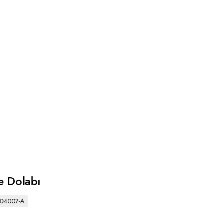
ye Dolabı
304007-A