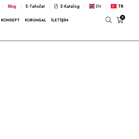
E-Tahsilat
E-Katalog
EN
TR
Blog
0
KONSEPT
KURUMSAL
İLETIŞIM