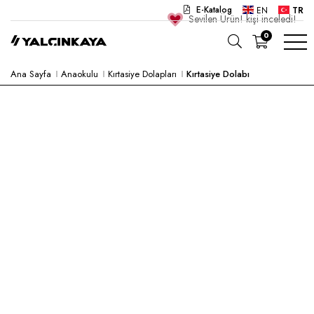
E-Katalog
EN
TR
Sevilen Ürün!
kişi inceledi!
0
Ana Sayfa
Anaokulu
Kırtasiye Dolapları
Kırtasiye Dolabı
OKUL
OFIS
ANAOKULU
LABORATUVAR
YARI MAMUL
HASTANE
CAFE
KONSEPT
KURUMSAL