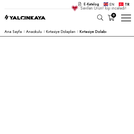
E-Katalog
EN
TR
Sevilen Ürün!
kişi inceledi!
0
Ana Sayfa
Anaokulu
Kırtasiye Dolapları
Kırtasiye Dolabı
OKUL
OFIS
ANAOKULU
LABORATUVAR
YARI MAMUL
HASTANE
CAFE
KONSEPT
KURUMSAL