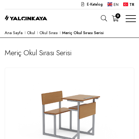
E-Katalog
EN
TR
0
Ana Sayfa
Okul
Okul Sırası
Meriç Okul Sırası Serisi
OKUL
OFIS
Meriç Okul Sırası Serisi
ANAOKULU
LABORATUVAR
YARI MAMUL
HASTANE
CAFE
KONSEPT
KURUMSAL