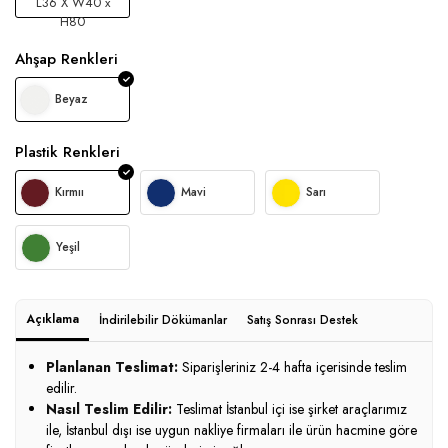
L36 X W40 x
H80
Ahşap Renkleri
Beyaz
Plastik Renkleri
Kırmıı
Mavi
Sarı
Yeşil
Açıklama
İndirilebilir Dökümanlar
Satış Sonrası Destek
Planlanan Teslimat:
Siparişleriniz 2-4 hafta içerisinde teslim
edilir.
Nasıl Teslim Edilir:
Teslimat İstanbul içi ise şirket araçlarımız
ile, İstanbul dışı ise uygun nakliye firmaları ile ürün hacmine göre