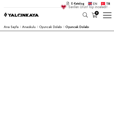
E-Katalog
EN
TR
Sevilen Ürün!
kişi inceledi!
0
Ana Sayfa
Anaokulu
Oyuncak Dolabı
Oyuncak Dolabı
OKUL
OFIS
ANAOKULU
LABORATUVAR
YARI MAMUL
HASTANE
CAFE
KONSEPT
KURUMSAL