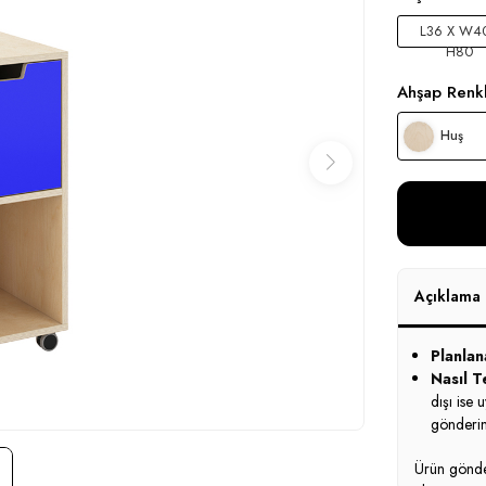
L36 X W40
H80
Ahşap Renkl
Huş
Açıklama
Planlan
Nasıl Te
dışı ise 
gönderim
Ürün gönder