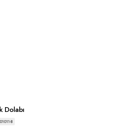
k Dolabı
01011-B