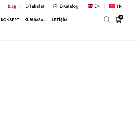
E-Tahsilat
E-Katalog
EN
TR
Blog
0
KONSEPT
KURUMSAL
İLETIŞIM