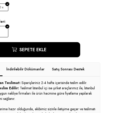
 x
eri
SEPETE EKLE
İndirilebilir Dökümanlar
Satış Sonrası Destek
an Teslimat:
Siparişleriniz 2-4 hafta içerisinde teslim edilir.
slim Edilir:
Teslimat İstanbul içi ise şirket araçlarımız ile, İstanbul
uygun nakliye firmaları ile ürün hacmine göre fiyatlama yapılarak
i sağlanır.
ime hazır olduğunda, ekibimiz sizinle iletişime geçer ve teslimatı