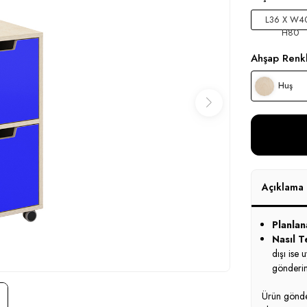
L36 X W40
H80
Ahşap Renkl
Huş
Açıklama
Planlan
Nasıl Te
dışı ise 
gönderim
Ürün gönder