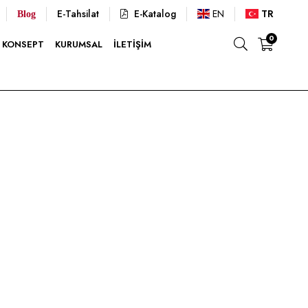
E-Tahsilat
E-Katalog
EN
TR
Blog
0
KONSEPT
KURUMSAL
İLETIŞIM