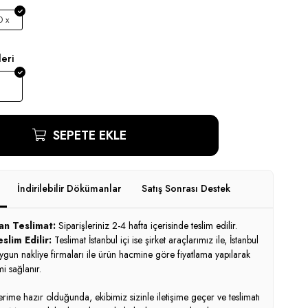
 x
eri
SEPETE EKLE
İndirilebilir Dökümanlar
Satış Sonrası Destek
an Teslimat:
Siparişleriniz 2-4 hafta içerisinde teslim edilir.
slim Edilir:
Teslimat İstanbul içi ise şirket araçlarımız ile, İstanbul
uygun nakliye firmaları ile ürün hacmine göre fiyatlama yapılarak
i sağlanır.
ime hazır olduğunda, ekibimiz sizinle iletişime geçer ve teslimatı