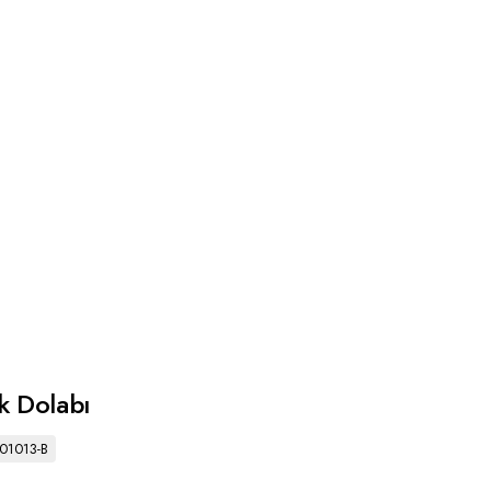
k Dolabı
301013-B