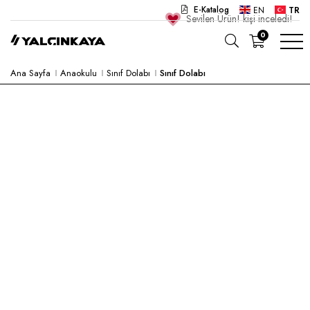
E-Katalog
EN
TR
Sevilen Ürün!
kişi inceledi!
0
Ana Sayfa
Anaokulu
Sınıf Dolabı
Sınıf Dolabı
OKUL
OFIS
ANAOKULU
LABORATUVAR
YARI MAMUL
HASTANE
CAFE
KONSEPT
KURUMSAL