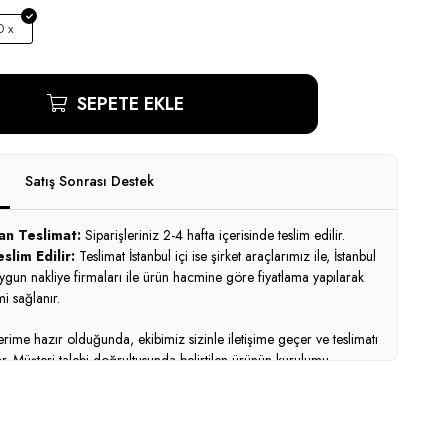
 x
SEPETE EKLE
Satış Sonrası Destek
an Teslimat:
Siparişleriniz 2-4 hafta içerisinde teslim edilir.
slim Edilir:
Teslimat İstanbul içi ise şirket araçlarımız ile, İstanbul
uygun nakliye firmaları ile ürün hacmine göre fiyatlama yapılarak
i sağlanır.
ime hazır olduğunda, ekibimiz sizinle iletişime geçer ve teslimatı
ar. Müşteri talebi doğrultusunda belirtilen ürünün kurulumu
 ekiplerimiz tarafından talep edilen bölgeye göre nakliye ve
i belirtilerek yapılır. Birim fiyatlarımıza Kdv - nakliye - montaj
hil değildir.