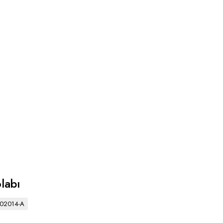
labı
302014-A