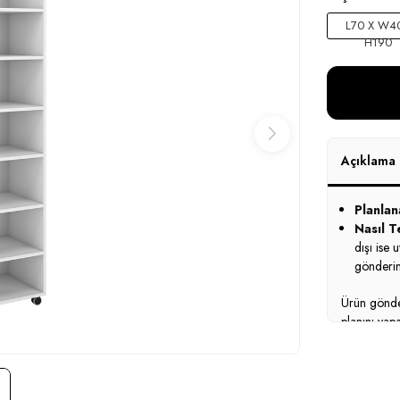
L70 X W40
H190
Açıklama
Planlan
Nasıl Te
dışı ise 
gönderim
Ürün gönder
planını yap
profesyonel
montaj bedel
bedelleri da