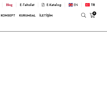
E-Tahsilat
E-Katalog
EN
TR
Blog
0
KONSEPT
KURUMSAL
İLETIŞIM