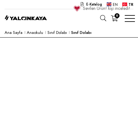
E-Katalog
EN
TR
Sevilen Ürün!
kişi inceledi!
0
Ana Sayfa
Anaokulu
Sınıf Dolabı
Sınıf Dolabı
OKUL
OFIS
ANAOKULU
LABORATUVAR
YARI MAMUL
HASTANE
CAFE
KONSEPT
KURUMSAL