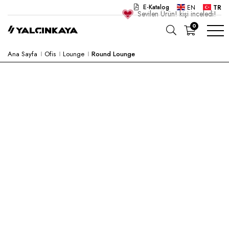
E-Katalog
EN
TR
Sevilen Ürün!
kişi inceledi!
0
Ana Sayfa
Ofis
Lounge
Round Lounge
OKUL
OFIS
ANAOKULU
LABORATUVAR
YARI MAMUL
HASTANE
CAFE
KONSEPT
KURUMSAL