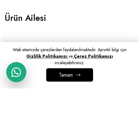
Ürün Ailesi
Web sitemizde çerezlerden faydalanılmaktadır. Ayrıntılı bilgi için
Gizlilik Politikamızı
ve
Çerez Politikamızı
inceleyebilirsiniz.
Tamam
SEPETE EKLE
Martin Lounge
Dronn 
ÜRÜN KODU:
21502
ÜRÜN KO
SEPETE EKLE